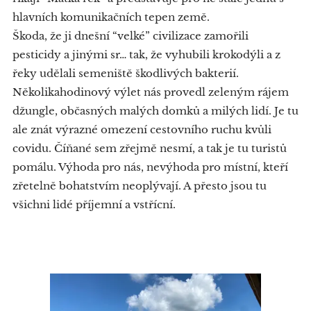
hlavních komunikačních tepen země.
Škoda, že ji dnešní “velké” civilizace zamořili
pesticidy a jinými sr… tak, že vyhubili krokodýli a z
řeky udělali semeniště škodlivých bakterií.
Několikahodinový výlet nás provedl zeleným rájem
džungle, občasných malých domků a milých lidí. Je tu
ale znát výrazné omezení cestovního ruchu kvůli
covidu. Číňané sem zřejmě nesmí, a tak je tu turistů
pomálu. Výhoda pro nás, nevýhoda pro místní, kteří
zřetelně bohatstvím neoplývají. A přesto jsou tu
všichni lidé příjemní a vstřícní.