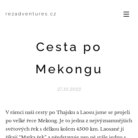
rezadventures.cz
Cesta po
Mekongu
27.10.2022
V rámci naši cesty po Thajsku a Laosu jsme se projeli
po velké řece Mekong. Je to jedna z nejvýznamnějšich
světových řek s délkou kolem 4500 km. Laosané jí
říkají “Matka řek” a představuje pro ně stále jednu s