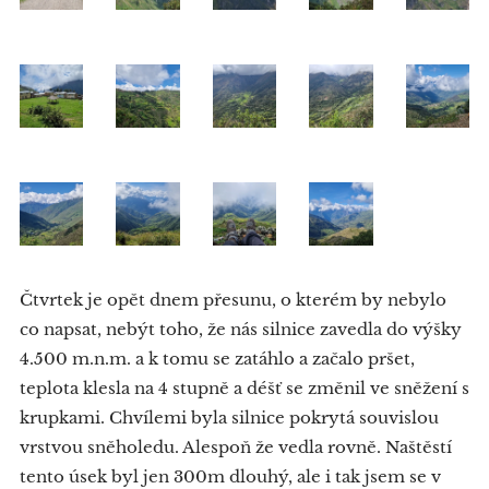
Čtvrtek je opět dnem přesunu, o kterém by nebylo
co napsat, nebýt toho, že nás silnice zavedla do výšky
4.500 m.n.m. a k tomu se zatáhlo a začalo pršet,
teplota klesla na 4 stupně a déšť se změnil ve sněžení s
krupkami. Chvílemi byla silnice pokrytá souvislou
vrstvou sněholedu. Alespoň že vedla rovně. Naštěstí
tento úsek byl jen 300m dlouhý, ale i tak jsem se v