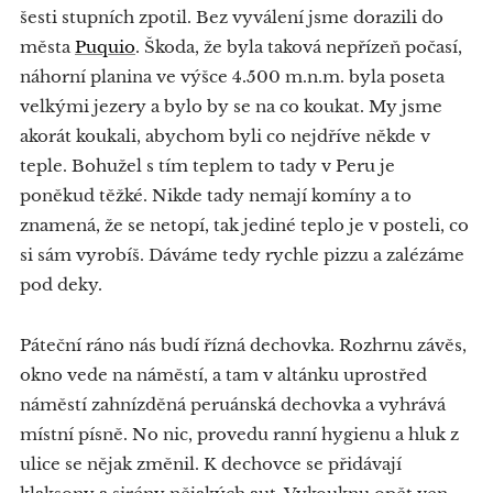
šesti stupních zpotil. Bez vyválení jsme dorazili do
města
Puquio
. Škoda, že byla taková nepřízeň počasí,
náhorní planina ve výšce 4.500 m.n.m. byla poseta
velkými jezery a bylo by se na co koukat. My jsme
akorát koukali, abychom byli co nejdříve někde v
teple. Bohužel s tím teplem to tady v Peru je
poněkud těžké. Nikde tady nemají komíny a to
znamená, že se netopí, tak jediné teplo je v posteli, co
si sám vyrobíš. Dáváme tedy rychle pizzu a zalézáme
pod deky.
Páteční ráno nás budí řízná dechovka. Rozhrnu závěs,
okno vede na náměstí, a tam v altánku uprostřed
náměstí zahnízděná peruánská dechovka a vyhrává
místní písně. No nic, provedu ranní hygienu a hluk z
ulice se nějak změnil. K dechovce se přidávají