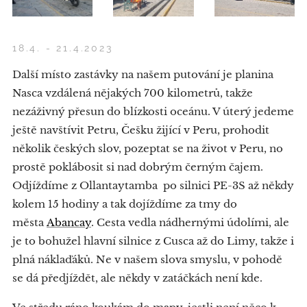
18.4. - 21.4.2023
Další místo zastávky na našem putování je planina
Nasca vzdálená nějakých 700 kilometrů, takže
nezáživný přesun do blízkosti oceánu. V úterý jedeme
ještě navštívit Petru, Češku žijící v Peru, prohodit
několik českých slov, pozeptat se na život v Peru, no
prostě poklábosit si nad dobrým černým čajem.
Odjíždíme z Ollantaytamba po silnici PE-3S až někdy
kolem 15 hodiny a tak dojíždíme za tmy do
města
Abancay
. Cesta vedla nádhernými údolími, ale
je to bohužel hlavní silnice z Cusca až do Limy, takže i
plná náklaďáků. Ne v našem slova smyslu, v pohodě
se dá předjíždět, ale někdy v zatáčkách není kde.