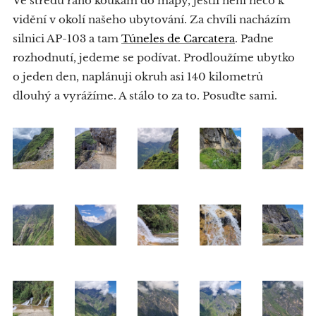
Ve středu ráno koukám do mapy, jestli není něco k
vidění v okolí našeho ubytování. Za chvíli nacházím
silnici AP-103 a tam
Túneles de Carcatera
. Padne
rozhodnutí, jedeme se podívat. Prodloužíme ubytko
o jeden den, naplánuji okruh asi 140 kilometrů
dlouhý a vyrážíme. A stálo to za to. Posuďte sami.