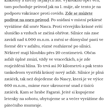
klaksony a sirény nějakých aut. Vykouknu opět ven,
tam pochoduje průvod jak na 1. máje, ale tento je na
podporu vakcinace proti covidu.
Zde se můžete
podívat na onen průvod
. Po snídani v místní pekárně
vyrážíme dál směr Nasca. Proti včerejšku krásně svítí
sluníčko a vzduch se začíná ohřívat. Silnice nás zase
zavádí nad 4.000 m.n.m. a mění se důmyslné pasti ve
formě děr v asfaltu, různě rozházené po silnici.
Některé mají hloubku přes 20 centimetrů. Občas
asfalt úplně zmizí, vždy ve vracečkách, a je zde
rozježděná hlína. To trvá asi 50 kilometrů a pak tento
tankodrom vystřídá krásný nový asfalt. Silnice je plná
zatáček, tak než dojedeme do Nascy, která je ve výšce
600 m.n.m., máme ruce ukroucené snad z tisíců
zatáček. Kam se hrabe Fagaraš. Ještě si kupujeme
letenky na sobotu, ubytujeme se a večer vyrážíme do
pátečního mumraje.