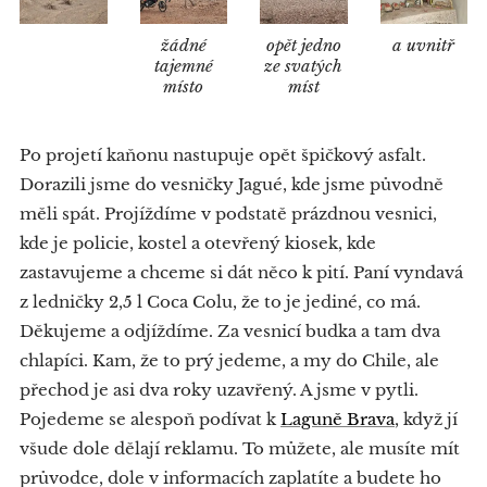
žádné
opět jedno
a uvnitř
tajemné
ze svatých
místo
míst
Po projetí kaňonu nastupuje opět špičkový asfalt.
Dorazili jsme do vesničky Jagué, kde jsme původně
měli spát. Projíždíme v podstatě prázdnou vesnici,
kde je policie, kostel a otevřený kiosek, kde
zastavujeme a chceme si dát něco k pití. Paní vyndavá
z ledničky 2,5 l Coca Colu, že to je jediné, co má.
Děkujeme a odjíždíme. Za vesnicí budka a tam dva
chlapíci. Kam, že to prý jedeme, a my do Chile, ale
přechod je asi dva roky uzavřený. A jsme v pytli.
Pojedeme se alespoň podívat k
Laguně Brava
, když jí
všude dole dělají reklamu. To můžete, ale musíte mít
průvodce, dole v informacích zaplatíte a budete ho