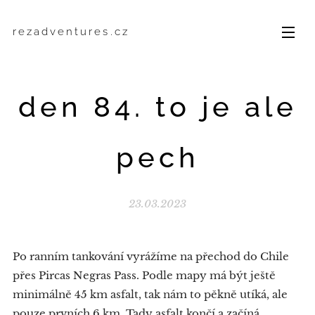
rezadventures.cz
den 84. to je ale
pech
23.03.2023
Po ranním tankování vyrážíme na přechod do Chile
přes Pircas Negras Pass. Podle mapy má být ještě
minimálně 45 km asfalt, tak nám to pěkně utíká, ale
pouze prvních 6 km, Tady asfalt končí a začíná