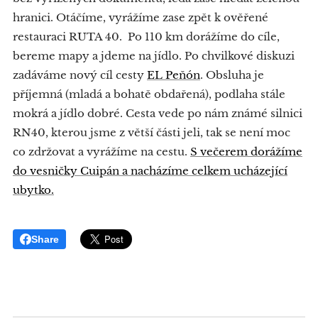
hranici. Otáčíme, vyrážíme zase zpět k ověřené
restauraci RUTA 40. Po 110 km dorážíme do cíle,
bereme mapy a jdeme na jídlo. Po chvilkové diskuzi
zadáváme nový cíl cesty
EL Peňón
. Obsluha je
příjemná (mladá a bohatě obdařená), podlaha stále
mokrá a jídlo dobré. Cesta vede po nám známé silnici
RN40, kterou jsme z větší části jeli, tak se není moc
co zdržovat a vyrážíme na cestu.
S večerem dorážíme
do vesničky Cuipán a nacházíme celkem ucházející
ubytko.
Share