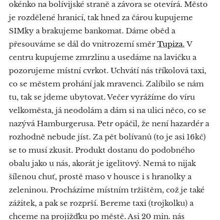
okénko na bolívijské straně a závora se otevírá. Město
je rozdělené hranicí, tak hned za čárou kupujeme
SIMky a brakujeme bankomat. Dáme oběd a
přesouváme se dál do vnitrozemí směr
Tupiza.
V
centru kupujeme zmrzlinu a usedáme na lavičku a
pozorujeme místní cvrkot. Uchvátí nás tříkolová taxi,
co se městem prohání jak mravenci. Zalíbilo se nám
tu, tak se jdeme ubytovat. Večer vyrážíme do víru
velkoměsta, já neodolám a dám si na ulici něco, co se
nazývá Hamburgerusa. Petr opáčil, že není hazardér a
rozhodně nebude jíst. Za pět bolívanů (to je asi 16kč)
se to musí zkusit. Produkt dostanu do podobného
obalu jako u nás, akorát je igelitový. Nemá to nijak
šílenou chuť, prostě maso v housce i s hranolky a
zeleninou. Procházíme místním tržištěm, což je také
zážitek, a pak se rozprší. Bereme taxi (trojkolku) a
chceme na projížďku po městě. Asi 20 min. nás