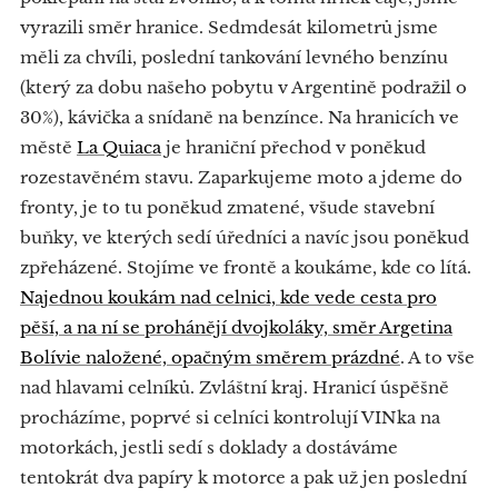
vyrazili směr hranice. Sedmdesát kilometrů jsme
měli za chvíli, poslední tankování levného benzínu
(který za dobu našeho pobytu v Argentině podražil o
30%), kávička a snídaně na benzínce. Na hranicích ve
městě
La Quiaca
je hraniční přechod v poněkud
rozestavěném stavu. Zaparkujeme moto a jdeme do
fronty, je to tu poněkud zmatené, všude stavební
buňky, ve kterých sedí úředníci a navíc jsou poněkud
zpřeházené. Stojíme ve frontě a koukáme, kde co lítá.
Najednou koukám nad celnici, kde vede cesta pro
pěší, a na ní se prohánějí dvojkoláky, směr Argetina
Bolívie naložené, opačným směrem prázdné
. A to vše
nad hlavami celníků. Zvláštní kraj. Hranicí úspěšně
procházíme, poprvé si celníci kontrolují VINka na
motorkách, jestli sedí s doklady a dostáváme
tentokrát dva papíry k motorce a pak už jen poslední