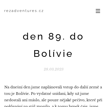
rezadventures.cz
den 89. do
Bolívie
28.03.2023
Na dnešní den jsme naplánovali vstup do další země a
tou je Bolívie. Po vydatné snídani, kdy už jsme
nedostali ani máslo, ale pouze nějaké pečivo, které při
poklepání na stůl zvonilo, a k tomu hrnek čaje, jsme