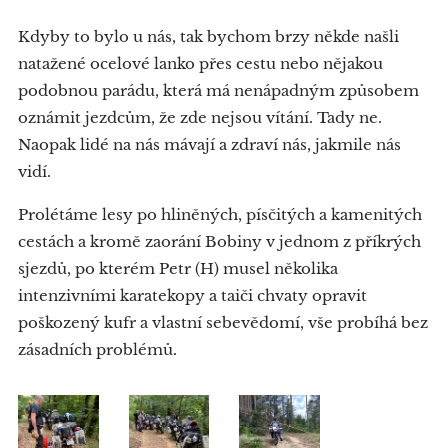
Kdyby to bylo u nás, tak bychom brzy někde našli
natažené ocelové lanko přes cestu nebo nějakou
podobnou parádu, která má nenápadným způsobem
oznámit jezdcům, že zde nejsou vítání. Tady ne.
Naopak lidé na nás mávají a zdraví nás, jakmile nás
vidí.
Prolétáme lesy po hliněných, písčitých a kamenitých
cestách a kromě zaorání Bobiny v jednom z příkrých
sjezdů, po kterém Petr (H) musel několika
intenzivními karatekopy a taiči chvaty opravit
poškozený kufr a vlastní sebevědomí, vše probíhá bez
zásadních problémů.