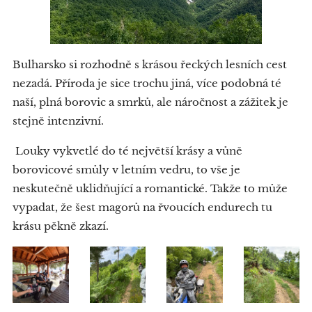
Bulharsko si rozhodně s krásou řeckých lesních cest
nezadá. Příroda je sice trochu jiná, více podobná té
naší, plná borovic a smrků, ale náročnost a zážitek je
stejně intenzivní.
Louky vykvetlé do té největší krásy a vůně
borovicové smůly v letním vedru, to vše je
neskutečně uklidňující a romantické. Takže to může
vypadat, že šest magorů na řvoucích endurech tu
krásu pěkně zkazí.